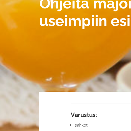
Ohjeita majoi
useimpiin esi
Varustus:
sähköt