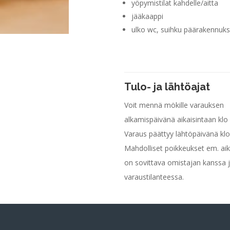
yöpymistilat kahdelle/aitta
jääkaappi
ulko wc, suihku päärakennuk
Tulo- ja lähtöajat
Voit mennä mökille varauksen
alkamispäivänä aikaisintaan klo 
Varaus päättyy lähtöpäivänä klo
Mahdolliset poikkeukset em. aik
on sovittava omistajan kanssa 
varaustilanteessa.