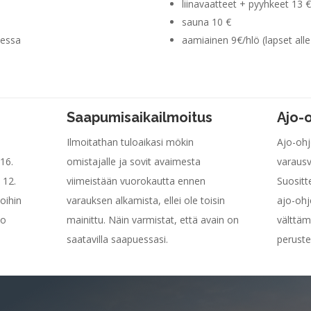
liinavaatteet + pyyhkeet 13 €
sauna 10 €
sessa
aamiainen 9€/hlö (lapset alle
Saapumisaikailmoitus
Ajo-
Ilmoitathan tuloaikasi mökin
Ajo-ohj
16.
omistajalle ja sovit avaimesta
varaus
 12.
viimeistään vuorokautta ennen
Suosit
oihin
varauksen alkamista, ellei ole toisin
ajo-ohj
jo
mainittu. Näin varmistat, että avain on
välttäm
saatavilla saapuessasi.
peruste