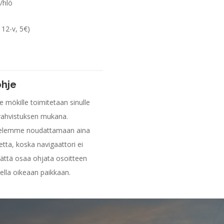
/hlö
 12-v, 5€)
ohje
e mökille toimitetaan sinulle
vahvistuksen mukana.
telemme noudattamaan aina
etta, koska navigaattori ei
ättä osaa ohjata osoitteen
ella oikeaan paikkaan.