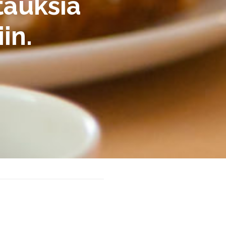
tauksia
in.