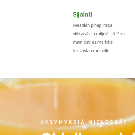
Sijainti
Maatilan pihapiirissä,
viihtyisässä miljöössä. Sopii
mainiosti esimerkiksi
Väliväylän melojille.
KYSYMYKSIÄ MIELESSÄ?