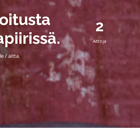
oitusta
2
piirissä.
Aittoja
e / aitta.