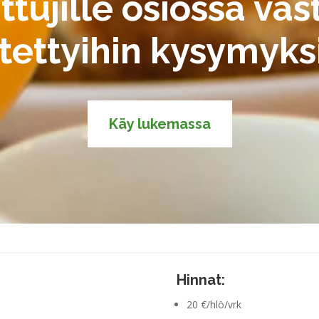
ttujille osiossa vas
tettyihin kysymyksi
Käy lukemassa
Hinnat:
20 €/hlö/vrk