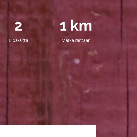
2
1 km
Hlöä/aitta
Matka rantaan