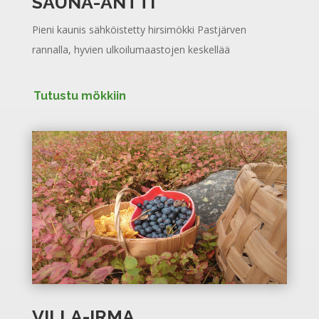
SAUNA-ANTTI
Pieni kaunis sähköistetty hirsimökki
Pastjärven
rannalla, hyvien ulkoilumaastojen keskellää
Tutustu mökkiin
VILLA-IRMA