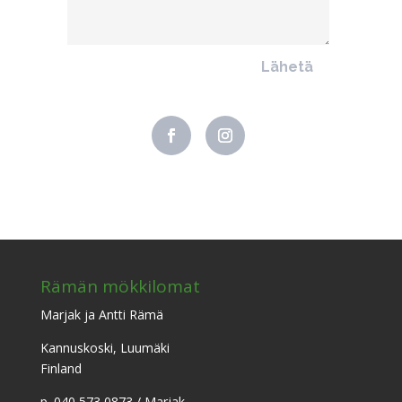
Lähetä
Rämän mökkilomat
Marjak ja Antti Rämä
Kannuskoski, Luumäki
Finland
p. 040 573 0873 / Marjak