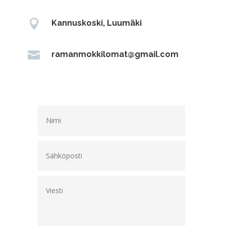

Kannuskoski, Luumäki

ramanmokkilomat@gmail.com